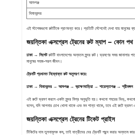
আশুগঞ্জ
বিমানবন্দর
এই স্টপেজগুলো রুটটিকে প্রাণবন্ত করে। প্রতিটি স্টেশনেই দেখা যায় মানুষের ব্
জয়ন্তিকা এক্সপ্রেস ট্রেনের রুট ম্যাপ – কোন পথ দ
ঢাকা → সিলেট
রুটটি বাংলাদেশের অন্যতম সুন্দর রুট। ভ্রমণের সময় জানালার পা
মানুষের সহজ-সরল জীবন।
ট্রেনটি প্রধানত নিম্নোক্ত রুট অনুসরণ করে:
ঢাকা → বিমানবন্দর → আশুগঞ্জ → ব্রাহ্মণবাড়িয়া → শায়েস্তাগঞ্জ → শ্রীমঙ
এই রুটে ভ্রমণ করলে একটা সুন্দর মিশ্র অনুভূতি হয়। কখনো শহরের ভিড়, কখনো 
বলেন, যদি আপনার চোখ খোলা থাকে এবং মন শান্ত থাকে, তবে এই রুটে ভ্রমণ 
জয়ন্তিকা এক্সপ্রেস ট্রেনের টিকেট প্রাইস
টিকিটের দাম তুলনামূলক কম, তাই যাত্রীদের দের ট্রেনটি পছন্দ করার অন্যতম ক