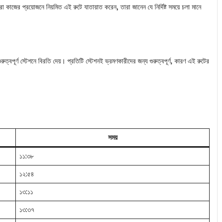
া কাজের প্রয়োজনে নিয়মিত এই রুটে যাতায়াত করেন, তারা জানেন যে নির্দিষ্ট সময়ে চলা মানে
ত্বপূর্ণ স্টেশনে বিরতি দেয়। প্রতিটি স্টেশনই ভ্রমণকারীদের জন্য গুরুত্বপূর্ণ, কারণ এই রুটের
সময়
১১:৩৮
১২:৫৪
১৩:১১
১৩:৩৭