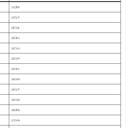
১২:৪৮
১৩:১৭
১৪:১৯
১৪:৪০
১৫:২২
১৫:৩৭
১৫:৫০
১৬:০৬
১৬:১৭
১৬:২৯
১৬:৪৬
১৭:০৯