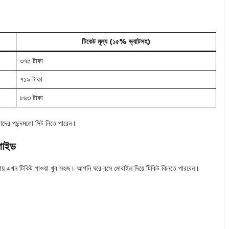
টিকেট মূল্য (১৫% ভ্যাটসহ)
৩৭৫ টাকা
৭১৯ টাকা
৮৬৩ টাকা
তাদের পছন্দমতো সিট নিতে পারেন।
গাইড
াকায় এখন টিকিট পাওয়া খুব সহজ। আপনি ঘরে বসে মোবাইল দিয়ে টিকিট কিনতে পারবেন।