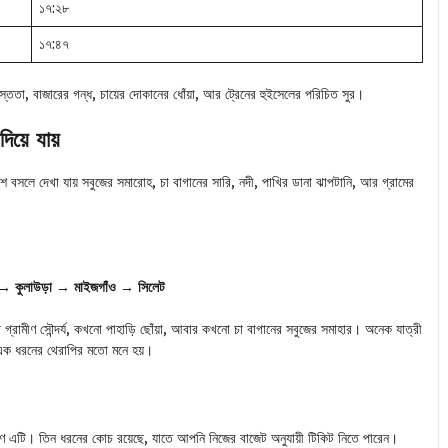
১৭:২৮
১৭:৪৭
যস্ততা, বাজারের গন্ধ, চায়ের দোকানের ধোঁয়া, আর ট্রেনের হুইসেলের পরিচিত সুর।
িয়ে যায়
শে বসলে দেখা যায় সবুজের সমারোহ, চা বাগানের সারি, নদী, পাখির ডানা ঝাপটানি, আর গ্রামের
্গল → কুলাউড়া → মাইজগাঁও → সিলেট
গ্রামীণ সৌন্দর্য, কখনো পাহাড়ি ছোঁয়া, আবার কখনো চা বাগানের সবুজের সমাহার। অনেক যাত্রী
এক ধরনের থেরাপির মতো মনে হয়।
ারণ এটি। তিন ধরনের কোচ রয়েছে, যাতে আপনি নিজের বাজেট অনুযায়ী টিকিট নিতে পারেন।