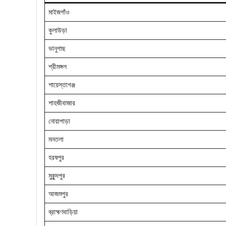
মাইজগাঁও
কুলাউড়া
ভানুগাছ
শ্রীমঙ্গল
শায়েস্তাগঞ্জ
শাহজীবাজার
নোয়াপাড়া
মনতলা
হরষপুর
মুকুন্দপুর
আজমপুর
ব্রাহ্মণবাড়িয়া