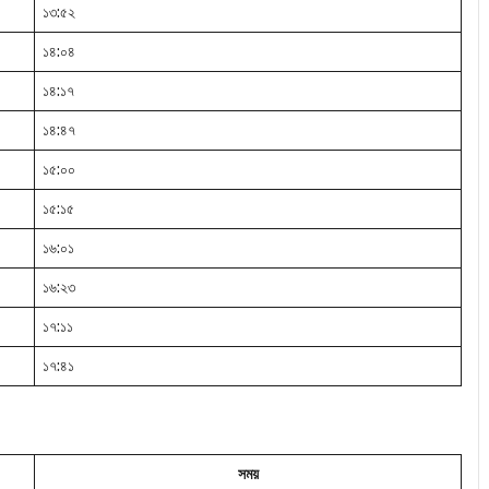
১৩:৫২
১৪:০৪
১৪:১৭
১৪:৪৭
১৫:০০
১৫:১৫
১৬:০১
১৬:২৩
১৭:১১
১৭:৪১
সময়