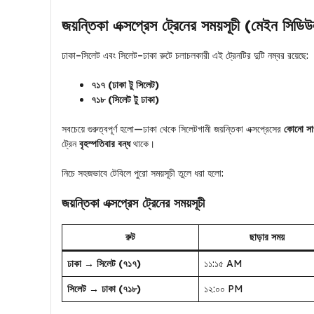
জয়ন্তিকা এক্সপ্রেস ট্রেনের সময়সূচী (মেইন সিডি
ঢাকা–সিলেট এবং সিলেট–ঢাকা রুটে চলাচলকারী এই ট্রেনটির দুটি নম্বর রয়েছে:
৭১৭ (ঢাকা টু সিলেট)
৭১৮ (সিলেট টু ঢাকা)
সবচেয়ে গুরুত্বপূর্ণ হলো—ঢাকা থেকে সিলেটগামী জয়ন্তিকা এক্সপ্রেসের
কোনো সাপ
ট্রেন
বৃহস্পতিবার বন্ধ
থাকে।
নিচে সহজভাবে টেবিলে পুরো সময়সূচী তুলে ধরা হলো:
জয়ন্তিকা এক্সপ্রেস ট্রেনের সময়সূচী
রুট
ছাড়ার সময়
ঢাকা → সিলেট (৭১৭)
১১:১৫ AM
সিলেট → ঢাকা (৭১৮)
১২:০০ PM