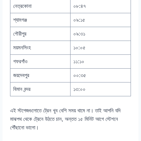
নেত্রকোনা
০৮:৪৭
শ্যামগঞ্জ
০৯:১৫
গৌরীপুর
০৯:৩১
ময়মনসিংহ
১০:০৫
গফরগাঁও
১১:১০
জয়দেবপুর
০০:৩৫
বিমান বন্দর
১৩:০০
এই স্টপেজগুলোতে ট্রেন খুব বেশি সময় থামে না। তাই আপনি যদি
মাঝপথ থেকে ট্রেনে উঠতে চান, অন্তত ১৫ মিনিট আগে স্টেশনে
পৌঁছানো ভালো।