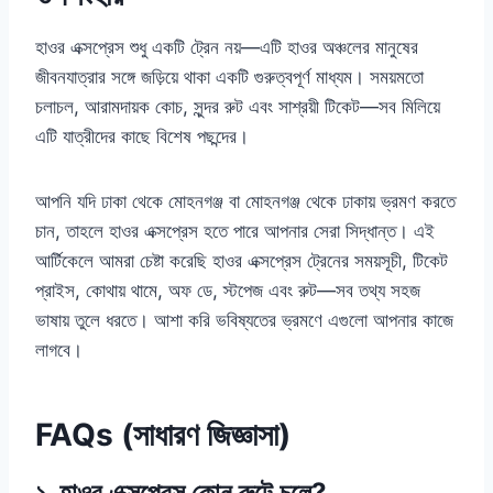
হাওর এক্সপ্রেস শুধু একটি ট্রেন নয়—এটি হাওর অঞ্চলের মানুষের
জীবনযাত্রার সঙ্গে জড়িয়ে থাকা একটি গুরুত্বপূর্ণ মাধ্যম। সময়মতো
চলাচল, আরামদায়ক কোচ, সুন্দর রুট এবং সাশ্রয়ী টিকেট—সব মিলিয়ে
এটি যাত্রীদের কাছে বিশেষ পছন্দের।
আপনি যদি ঢাকা থেকে মোহনগঞ্জ বা মোহনগঞ্জ থেকে ঢাকায় ভ্রমণ করতে
চান, তাহলে হাওর এক্সপ্রেস হতে পারে আপনার সেরা সিদ্ধান্ত। এই
আর্টিকেলে আমরা চেষ্টা করেছি হাওর এক্সপ্রেস ট্রেনের সময়সূচী, টিকেট
প্রাইস, কোথায় থামে, অফ ডে, স্টপেজ এবং রুট—সব তথ্য সহজ
ভাষায় তুলে ধরতে। আশা করি ভবিষ্যতের ভ্রমণে এগুলো আপনার কাজে
লাগবে।
FAQs (সাধারণ জিজ্ঞাসা)
১. হাওর এক্সপ্রেস কোন রুটে চলে?