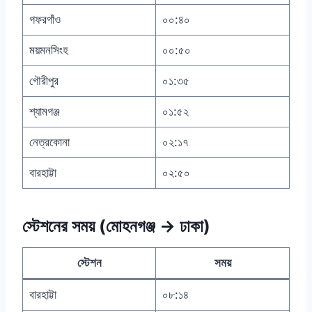
গফরগাঁও
০০:৪০
ময়মনসিংহ
০০:৫০
গৌরীপুর
০১:৩৫
শ্যামগঞ্জ
০১:৫২
নেত্রকোনা
০২:১৭
বারহাট্টা
০২:৫০
স্টেশনের সময় (মোহনগঞ্জ → ঢাকা)
স্টেশন
সময়
বারহাট্টা
০৮:১৪