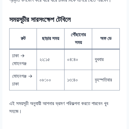
প্রকৃতি উপভোগ করে ধীরে ধীরে ঢাকার দিকে এগিয়ে যেতে পারবেন।
সময়সূচীর সারসংক্ষেপ টেবিলে
পৌঁছানোর
রুট
ছাড়ার সময়
অফ ডে
সময়
ঢাকা →
২২:১৫
০৪:৪০
বুধবার
মোহনগঞ্জ
মোহনগঞ্জ →
০৮:০০
১৩:৪০
বৃহস্পতিবার
ঢাকা
এই সময়সূচী অনুযায়ী আপনার ভ্রমণ পরিকল্পনা করতে পারবেন খুব
সহজে।