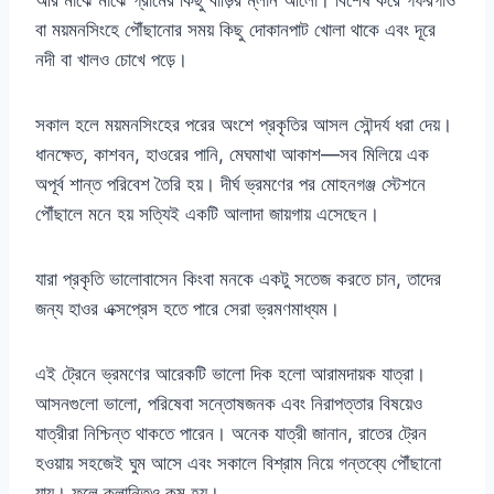
আর মাঝে মাঝে গ্রামের কিছু বাড়ির ম্লান আলো। বিশেষ করে গফরগাঁও
বা ময়মনসিংহে পৌঁছানোর সময় কিছু দোকানপাট খোলা থাকে এবং দূরে
নদী বা খালও চোখে পড়ে।
সকাল হলে ময়মনসিংহের পরের অংশে প্রকৃতির আসল সৌন্দর্য ধরা দেয়।
ধানক্ষেত, কাশবন, হাওরের পানি, মেঘমাখা আকাশ—সব মিলিয়ে এক
অপূর্ব শান্ত পরিবেশ তৈরি হয়। দীর্ঘ ভ্রমণের পর মোহনগঞ্জ স্টেশনে
পৌঁছালে মনে হয় সত্যিই একটি আলাদা জায়গায় এসেছেন।
যারা প্রকৃতি ভালোবাসেন কিংবা মনকে একটু সতেজ করতে চান, তাদের
জন্য হাওর এক্সপ্রেস হতে পারে সেরা ভ্রমণমাধ্যম।
এই ট্রেনে ভ্রমণের আরেকটি ভালো দিক হলো আরামদায়ক যাত্রা।
আসনগুলো ভালো, পরিষেবা সন্তোষজনক এবং নিরাপত্তার বিষয়েও
যাত্রীরা নিশ্চিন্ত থাকতে পারেন। অনেক যাত্রী জানান, রাতের ট্রেন
হওয়ায় সহজেই ঘুম আসে এবং সকালে বিশ্রাম নিয়ে গন্তব্যে পৌঁছানো
যায়। ফলে ক্লান্তিও কম হয়।