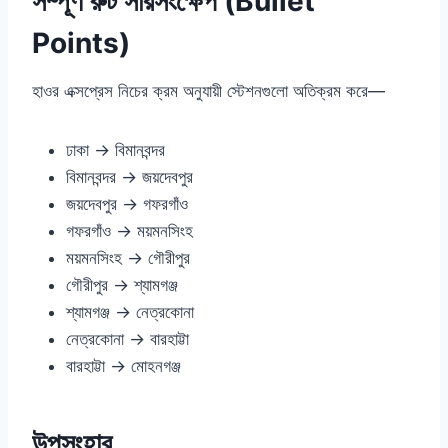
সম্পূর্ণ রুট সারসংক্ষেপ (Bullet
Points)
হাওর এক্সপ্রেস নিচের ক্রম অনুযায়ী স্টেশনগুলো অতিক্রম করে—
ঢাকা → বিমানবন্দর
বিমানবন্দর → জয়দেবপুর
জয়দেবপুর → গফরগাঁও
গফরগাঁও → ময়মনসিংহ
ময়মনসিংহ → গৌরীপুর
গৌরীপুর → শ্যামগঞ্জ
শ্যামগঞ্জ → নেত্রকোনা
নেত্রকোনা → বারহাট্টা
বারহাট্টা → মোহনগঞ্জ
উপসংহার