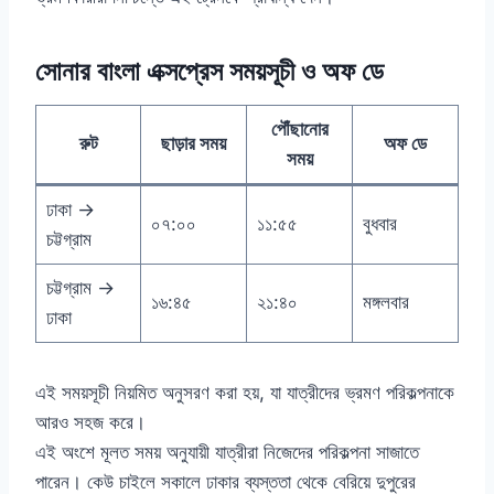
সোনার বাংলা এক্সপ্রেস সময়সূচী ও অফ ডে
পৌঁছানোর
রুট
ছাড়ার সময়
অফ ডে
সময়
ঢাকা →
০৭:০০
১১:৫৫
বুধবার
চট্টগ্রাম
চট্টগ্রাম →
১৬:৪৫
২১:৪০
মঙ্গলবার
ঢাকা
এই সময়সূচী নিয়মিত অনুসরণ করা হয়, যা যাত্রীদের ভ্রমণ পরিকল্পনাকে
আরও সহজ করে।
এই অংশে মূলত সময় অনুযায়ী যাত্রীরা নিজেদের পরিকল্পনা সাজাতে
পারেন। কেউ চাইলে সকালে ঢাকার ব্যস্ততা থেকে বেরিয়ে দুপুরের