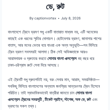
ডে, রুট
By
captionvortex
July 8, 2026
বাংলাদেশে ট্রেনে ভ্রমণ শুধু একটি যাতায়াত মাধ্যম নয়, এটি অনেকের
কাছেই এক ধরনের স্মৃতির দোলাচল। ছোটবেলার ভ্রমণ, জানালার পাশের
বাতাস, আর মনের ভেতর বয়ে যাওয়া এক অন্য অনুভূতি—সব মিলিয়ে
ট্রেন ভ্রমণ সবসময়ই আলাদা। ঠিক সেই অভিজ্ঞতাকে আরও
আরামদায়ক ও দ্রুততর করতে
সোনার বাংলা এক্সপ্রেস
বহু বছর ধরে
ঢাকা–চট্টগ্রাম রুটে সেবা দিয়ে আসছে।
এই ট্রেনটি শুধু দ্রুতগতিই নয়, বরং সেবার মান, আরাম, সময়নিষ্ঠতা—
সবকিছু মিলিয়ে বাংলাদেশের অন্যতম জনপ্রিয় আন্তঃনগর ট্রেন হিসেবে
পরিচিত। তাই স্বাভাবিকভাবেই যাত্রীরা জানতে চান
সোনার বাংলা
এক্সপ্রেস ট্রেনের সময়সূচী , টিকেট প্রাইস, স্টপেজ, অফ ডে, রুট
এবং
ভ্রমণের সকল তথ্য।