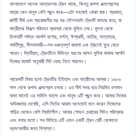
বাংলাদেশে অনেক আন্তঃনগর ট্রেন আছে, কিন্তু রূপসা এক্সপ্রেসের
যাত্রা কেন মানুষ বেশি পছন্দ করে—এটা সহজেই বোঝা যায়। প্রথমত,
রুটটি দীর্ঘ এবং প্রয়োজনীয় বড় বড় স্টেশনগুলি ট্রেনটি কাভার করে, যা
যাত্রীদের বিকল্প পরিবহন ব্যবস্থা থেকে মুক্তি দেয়। খুলনা থেকে
চিলাহাটি পর্যন্ত আপনি যশোর, দর্শনা, ঈশ্বরদী, নাটোর, সান্তাহার,
পার্বতীপুর, নীলফামারী—সব গুরুত্বপূর্ণ জায়গা এক ট্রেনেই ঘুরে যেতে
পারেন। দ্বিতীয়ত, ট্রেনটিতে বিভিন্ন ধরণের আসন সুবিধা থাকায় আপনি
নিজের বাজেট অনুযায়ী সিট বেছে নিতে পারবেন।
আরেকটি বিষয় হলো ট্রেনটির ইতিহাস এবং যাত্রীদের আস্থা। ১৯৮৬
সাল থেকে রূপসা এক্সপ্রেস চলছে। এত দীর্ঘ সময় ধরে নিয়মিত চলমান
থাকা মানেই এর সার্ভিস ভালো এবং মানুষ এটি পছন্দ করে। আমার নিজের
অভিজ্ঞতায় দেখেছি, এসি সিটের আরাম অনেকেই মনে করেন নিজেদের
গাড়ির থেকেও বেশি স্থিতিশীল। আবার শোভন চেয়ারের সিটও পরিস্কার
এবং বসার মতো। সব মিলিয়ে এটি এমন একটি ট্রেন যেটি যেকোনো
ভ্রমণকারীর জন্য বিশ্বস্ত।