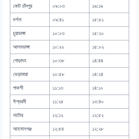
কোট চাঁদপুর
০৯:০৩
১৬:১৯
দর্শনা
০৯:৪১
১৫:৫১
চুয়াডাঙ্গা
১০:০৩
১৫:২০
আলমডাঙ্গা
১০:২২
১৫:০২
পোড়াদহ
১০:৩৮
১৪:৪৪
ভেড়ামারা
১০:৫৮
১৪:২৪
পাকশী
১১:১৩
১৪:১০
ঈশ্বরদী
১১:২৫
১৩:৪০
নাটোর
১২:১২
১২:৫২
আহসানগঞ্জ
১২:৫৪
১২:২৮