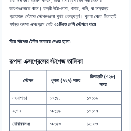
যারা দীর্ঘ রুটে ভ্রমণ করেন, তারা চান ট্রেন যেন প্রয়োজনীয়
জায়গাগুলোতে থামে। যাত্রী উঠা-নামা, খাবার, পানি, বা অন্যান্য
প্রয়োজন মেটাতে স্টেশনগুলো খুবই গুরুত্বপূর্ণ। খুলনা থেকে চিলাহাটি
পর্যন্ত রূপসা এক্সপ্রেস মোট
২৫টিরও বেশি স্টেশনে থামে
।
নীচে স্টপেজ টেবিল আকারে দেওয়া হলো:
রূপসা এক্সপ্রেসের স্টপেজ তালিকা
চিলাহাটি (৭২৮)
স্টেশন
খুলনা (৭২৭) সময়
সময়
নওয়াপাড়া
০৭:৪৮
১৭:৩৯
যশোর
০৮:১৯
১৭:০৭
মোবারকগঞ্জ
০৮:৫০
১৬:৩৩