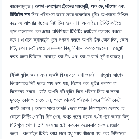
ঝামেলামুক্ত।
রূপসা এক্সপ্রেস ট্রেনের সময়সূচী, অফ ডে, স্টপেজ এবং
টিকিটের দাম
নিয়ে পরিকল্পনা করার সময় অনলাইন বুকিং আপনাকে নিশ্চিত
করে যে আপনার পছন্দের সিট মিস হবে না। অনলাইনে টিকিট কাটতে
হলে বাংলাদেশ রেলওয়ের অফিসিয়াল টিকিটিং প্ল্যাটফর্ম ব্যবহার করতে
হবে। এখানে অ্যাকাউন্ট খুলে লগইন করলে আপনি ঠিক কোন দিন, কোন
সিট, কোন রুটে যেতে চান—সব কিছু নির্বাচন করতে পারবেন। পেমেন্ট
করার জন্য বিভিন্ন মোবাইল ব্যাংকিং এবং ব্যাংক কার্ড সুবিধা রয়েছে।
টিকিট বুকিং করার সময় একটি বিষয় মনে রাখা জরুরি—যাত্রার আগের
দিনগুলোতে সিট দ্রুত শেষ হয়ে যায়, বিশেষ করে ছুটির সকালে বা
বিকেলের সময়ে। তাই আপনি যদি ছুটির দিনে পরিবার নিয়ে বা লম্বা
দূরত্বে কোথাও যেতে চান, আগে থেকেই পরিকল্পনা করে টিকিট কেটে
রাখাই ভালো। অনেক সময় আপনি পেতে পারেন ডিসপ্লেতে দেখাবে যে
কোনো নির্দিষ্ট শ্রেণির সিট শেষ, অথচ পরের কয়েক ঘণ্টা পরে আবার কিছু
সিট খুলে গেল। তাই সবসময় চেষ্টা করবেন কয়েকবার দেখে নেওয়ার
জন্য। অনলাইন টিকিট কাটা মানে শুধু সময় বাঁচানো নয়, বরং নিশ্চিন্তে