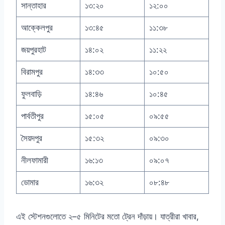
সান্তাহার
১৩:২০
১২:০০
আক্কেলপুর
১৩:৪৫
১১:৩৮
জয়পুরহাট
১৪:০২
১১:২২
বিরামপুর
১৪:৩৩
১০:৫০
ফুলবাড়ি
১৪:৪৬
১০:৪৫
পার্বতীপুর
১৫:০৫
০৯:৫৫
সৈয়দপুর
১৫:৩২
০৯:৩০
নীলফামারী
১৬:১৩
০৯:০৭
ডোমার
১৬:৩২
০৮:৪৮
এই স্টেশনগুলোতে ২–৫ মিনিটের মতো ট্রেন দাঁড়ায়। যাত্রীরা খাবার,