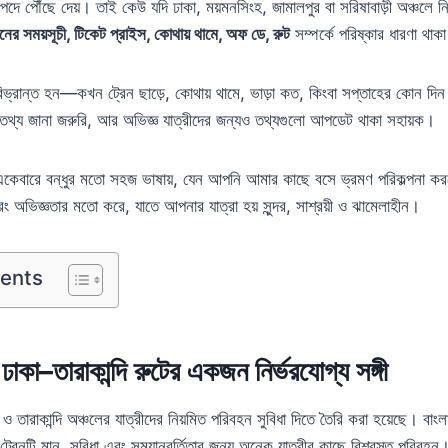
িরাপদে পৌঁছে দেয়। তাই কেউ যদি ঢাকা, ময়মনসিংহ, জামালপুর বা সরিষাবাড়ী অঞ্চলে ন
রেনের সময়সূচী, টিকেট প্রাইস, কোথায় থামে, অফ ডে, রুট
সম্পর্কে পরিষ্কার ধারণা থাক
্রান্ত হন—কখন ট্রেন ছাড়ে, কোথায় থামে, ভাড়া কত, কিংবা সপ্তাহের কোন দিন
তথ্য জানা জরুরি, আর অভিজ্ঞ যাত্রীদের জন্যও তথ্যগুলো আপডেট থাকা সহায়ক।
কেবারে বন্ধুর মতো সহজ ভাষায়, যেন আপনি আমার কাছে বসে ভ্রমণ পরিকল্পনা ক
রং অভিজ্ঞতার মতো করে, যাতে আপনার যাত্রা হয় সুন্দর, সাশ্রয়ী ও ঝামেলাহীন।
tents
 ঢাকা–তারাকান্দি রুটের একজন নির্ভরযোগ্য সঙ্গী
া ও তারাকান্দি অঞ্চলের যাত্রীদের নিয়মিত পরিবহন সুবিধা দিতে তৈরি করা হয়েছে। বা
রেনটি মান, সুবিধা এবং সময়ানুবর্তিতার জন্য অনেক যাত্রীর কাছে বিশ্বস্ত পরিবহন