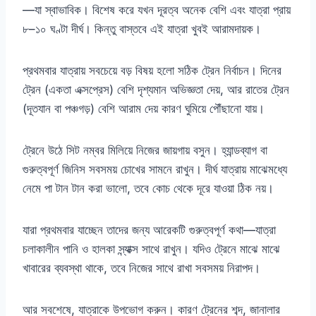
—যা স্বাভাবিক। বিশেষ করে যখন দূরত্ব অনেক বেশি এবং যাত্রা প্রায়
৮–১০ ঘণ্টা দীর্ঘ। কিন্তু বাস্তবে এই যাত্রা খুবই আরামদায়ক।
প্রথমবার যাত্রায় সবচেয়ে বড় বিষয় হলো সঠিক ট্রেন নির্বাচন। দিনের
ট্রেন (একতা এক্সপ্রেস) বেশি দৃশ্যমান অভিজ্ঞতা দেয়, আর রাতের ট্রেন
(দূতযান বা পঞ্চগড়) বেশি আরাম দেয় কারণ ঘুমিয়ে পৌঁছানো যায়।
ট্রেনে উঠে সিট নম্বর মিলিয়ে নিজের জায়গায় বসুন। হ্যান্ডব্যাগ বা
গুরুত্বপূর্ণ জিনিস সবসময় চোখের সামনে রাখুন। দীর্ঘ যাত্রায় মাঝেমধ্যে
নেমে পা টান টান করা ভালো, তবে কোচ থেকে দূরে যাওয়া ঠিক নয়।
যারা প্রথমবার যাচ্ছেন তাদের জন্য আরেকটি গুরুত্বপূর্ণ কথা—যাত্রা
চলাকালীন পানি ও হালকা স্ন্যাক্স সাথে রাখুন। যদিও ট্রেনে মাঝে মাঝে
খাবারের ব্যবস্থা থাকে, তবে নিজের সাথে রাখা সবসময় নিরাপদ।
আর সবশেষে, যাত্রাকে উপভোগ করুন। কারণ ট্রেনের শব্দ, জানালার