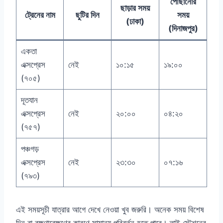
পৌঁছানোর
ছাড়ার সময়
ট্রেনের নাম
ছুটির দিন
সময়
(ঢাকা)
(দিনাজপুর)
একতা
এক্সপ্রেস
নেই
১০:১৫
১৯:০০
(৭০৫)
দূতযান
এক্সপ্রেস
নেই
২০:০০
০৪:২০
(৭৫৭)
পঞ্চগড়
এক্সপ্রেস
নেই
২৩:৩০
০৭:১৬
(৭৯৩)
এই সময়সূচী যাত্রার আগে দেখে নেওয়া খুব জরুরি। অনেক সময় বিশেষ