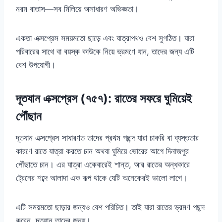
নরম বাতাস—সব মিলিয়ে অসাধারণ অভিজ্ঞতা।
একতা এক্সপ্রেস সময়মতো ছাড়ে এবং যাত্রাপথও বেশ সুগঠিত। যারা
পরিবারের সাথে বা বয়স্ক কাউকে নিয়ে ভ্রমণে যান, তাদের জন্য এটি
বেশ উপযোগী।
দূতযান এক্সপ্রেস (৭৫৭): রাতের সফরে ঘুমিয়েই
পৌঁছান
দূতযান এক্সপ্রেস সাধারণত তাদের প্রথম পছন্দ যারা চাকরি বা ব্যস্ততার
কারণে রাতে যাত্রা করতে চান অথবা ঘুমিয়ে ভোরের আগে দিনাজপুর
পৌঁছাতে চান। এর যাত্রা একেবারেই শান্ত, আর রাতের অন্ধকারে
ট্রেনের শব্দে আলাদা এক রূপ থাকে যেটি অনেকেরই ভালো লাগে।
এটি সময়মতো ছাড়ার জন্যও বেশ পরিচিত। তাই যারা রাতের ভ্রমণ পছন্দ
করেন, দূতযান তাদের জন্য।