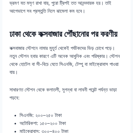
ভ্রমণ যত মসৃণ রাখা যায়, পুরো ট্রিপই তত আনন্দদায়ক হয়। তাই
আগেভাগে সব প্রস্তুতি নিলে ঝামেলা কম হবে।
ঢাকা থেকে কক্সবাজার পৌঁছানোর পর করণীয়
কক্সবাজার স্টেশনে নামার মুহূর্ত থেকেই পর্যটকদের ভিড় চোখে পড়ে।
নতুন স্টেশন হবার কারণে এটি অনেক আধুনিক এবং পরিষ্কার। স্টেশন
থেকে হোটেল বা সী-বিচে যেতে সিএনজি, টেম্পু বা মাইক্রোবাস পাওয়া
যায়।
সাধারণত স্টেশন থেকে কলাতলী, সুগন্ধা বা লাবনী পয়েন্ট পর্যন্ত ভাড়া
পড়বে:
সিএনজি: ২০০–২৫০ টাকা
অটোরিকশা: ১৫০–২০০ টাকা
মাইক্রোবাস: ৩০০–৪০০ টাকা