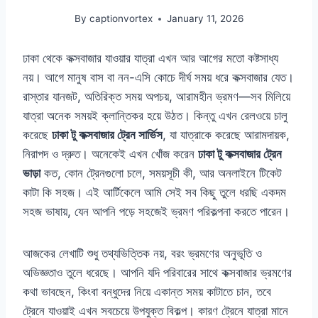
By
captionvortex
January 11, 2026
ঢাকা থেকে কক্সবাজার যাওয়ার যাত্রা এখন আর আগের মতো কষ্টসাধ্য
নয়। আগে মানুষ বাস বা নন-এসি কোচে দীর্ঘ সময় ধরে কক্সবাজার যেত।
রাস্তার যানজট, অতিরিক্ত সময় অপচয়, আরামহীন ভ্রমণ—সব মিলিয়ে
যাত্রা অনেক সময়ই ক্লান্তিকর হয়ে উঠত। কিন্তু এখন রেলওয়ে চালু
করেছে
ঢাকা টু কক্সবাজার ট্রেন সার্ভিস
, যা যাত্রাকে করেছে আরামদায়ক,
নিরাপদ ও দ্রুত। অনেকেই এখন খোঁজ করেন
ঢাকা টু কক্সবাজার ট্রেন
ভাড়া
কত, কোন ট্রেনগুলো চলে, সময়সূচী কী, আর অনলাইনে টিকেট
কাটা কি সহজ। এই আর্টিকেলে আমি সেই সব কিছু তুলে ধরছি একদম
সহজ ভাষায়, যেন আপনি পড়ে সহজেই ভ্রমণ পরিকল্পনা করতে পারেন।
আজকের লেখাটি শুধু তথ্যভিত্তিক নয়, বরং ভ্রমণের অনুভূতি ও
অভিজ্ঞতাও তুলে ধরেছে। আপনি যদি পরিবারের সাথে কক্সবাজার ভ্রমণের
কথা ভাবছেন, কিংবা বন্ধুদের নিয়ে একান্ত সময় কাটাতে চান, তবে
ট্রেনে যাওয়াই এখন সবচেয়ে উপযুক্ত বিকল্প। কারণ ট্রেনে যাত্রা মানে