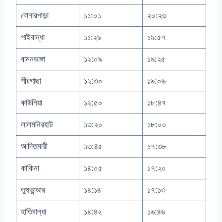
বোনারপাড়া
১১:০১
২০:২৩
গাইবান্ধা
১১:২৯
১৯:৫৭
বামনডাঙ্গা
১২:০৯
১৯:২৫
পীরগাছা
১২:৩০
১৯:০৬
কাউনিয়া
১২:৫০
১৮:৪৭
লালমনিরহাট
১৩:২০
১৮:০০
আদিতমারী
১৩:৪৫
১৭:৩৮
কাকিনা
১৪:০৫
১৭:২০
তুষভান্ডার
১৪:১৪
১৭:১৩
হাতিবান্ধা
১৪:৪২
১৬:৪৬