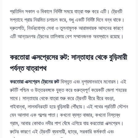
প্রতিদিন সকাল ও বিকালে নির্দিষ্ট সময়ে যাত্রা শুরু করে এটি। ট্রেনটি
সপ্তাহে প্রায় নিয়মিত চলাচল করে, শুধু একটি নির্দিষ্ট দিনে বন্ধ থাকে।
দ্রুতগতি, নির্ভরযোগ্য সেবা ও তুলনামূলক আরামদায়ক আসনের কারণে
এটি আন্তঃনগর ট্রেনের তালিকায় বেশ সম্মানজনক অবস্থানে রয়েছে।
করতোয়া এক্সপ্রেসের রুট: সান্তাহার থেকে বুড়িমারী
পর্যন্ত যাত্রাপথ
করতোয়া এক্সপ্রেস ট্রেনের রুট
বিস্তৃত এবং দৃশ্যমানভাবে মনোরম। এই
রুটটি পশ্চিম ও উত্তরবঙ্গকে যুক্ত করে গুরুত্বপূর্ণ কয়েকটি জেলা শহরের
সাথে। সান্তাহার থেকে যাত্রা শুরু করে ট্রেনটি ধীরে ধীরে বগুড়া,
গাইবান্ধা, লালমনিরহাট হয়ে বুড়িমারী পৌঁছায়। এই পথের প্রতিটি স্টেশন
যেন আলাদা এক গল্পের পাতা। কখনো ব্যস্ত বাজার, কখনো নিস্তব্ধ
গ্রাম, আবার কোথাও নদীর পাশ ঘেঁষে এগিয়ে যায় করতোয়া এক্সপ্রেস।
রুটের কারণে এই ট্রেনটি ব্যবসায়ী, ছাত্র, সরকারি কর্মকর্তা এবং