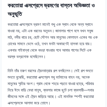
করতোয়া এক্সপ্রেসে ভ্রমণের বাস্তব অভিজ্ঞতা ও
অনুভূতি
করতোয়া এক্সপ্রেসে ভ্রমণ মানেই শুধু এক স্থান থেকে অন্য স্থানে
যাওয়া নয়, এটা এক ধরনের অনুভব। জানালার পাশে বসে যখন সবুজ
মাঠ, নদীর ধারে চর, ছোট স্টেশন আর মানুষের কোলাহল একের পর এক
চোখের সামনে ভেসে ওঠে, তখন মনটা অকারণেই হালকা হয়ে যায়।
একবার গাইবান্ধা থেকে বগুড়া যাওয়ার পথে আমার পাশের সিটে এক
বয়স্ক ভদ্রলোক বসেছিলেন।
তিনি তাঁর তরুণ বয়সের ট্রেনযাত্রার গল্প বলছিলেন। সেই গল্প শুনতে
শুনতে বুঝেছি, করতোয়া এক্সপ্রেস শুধু বর্তমানের বাহন নয়, অনেক
মানুষের স্মৃতির অংশ। গ্রাম থেকে শহরে পড়তে যাওয়া ছাত্র, পরিবার
নিয়ে ঈদে বাড়ি ফেরা মানুষ, ব্যবসার কাজে ছুটে চলা ব্যবসায়ী—সবার
জীবনের সঙ্গে এই ট্রেন জড়িয়ে আছে। এই মানবিক স্পর্শই করতোয়া
এক্সপ্রেসকে আলাদা করে তোলে।