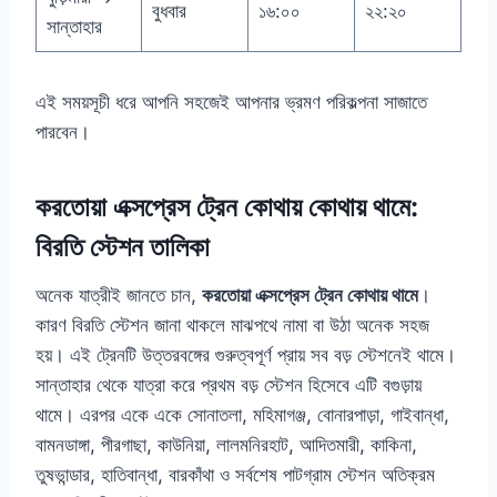
বুধবার
১৬:০০
২২:২০
সান্তাহার
এই সময়সূচী ধরে আপনি সহজেই আপনার ভ্রমণ পরিকল্পনা সাজাতে
পারবেন।
করতোয়া এক্সপ্রেস ট্রেন কোথায় কোথায় থামে:
বিরতি স্টেশন তালিকা
অনেক যাত্রীই জানতে চান,
করতোয়া এক্সপ্রেস ট্রেন কোথায় থামে
।
কারণ বিরতি স্টেশন জানা থাকলে মাঝপথে নামা বা উঠা অনেক সহজ
হয়। এই ট্রেনটি উত্তরবঙ্গের গুরুত্বপূর্ণ প্রায় সব বড় স্টেশনেই থামে।
সান্তাহার থেকে যাত্রা করে প্রথম বড় স্টেশন হিসেবে এটি বগুড়ায়
থামে। এরপর একে একে সোনাতলা, মহিমাগঞ্জ, বোনারপাড়া, গাইবান্ধা,
বামনডাঙ্গা, পীরগাছা, কাউনিয়া, লালমনিরহাট, আদিতমারী, কাকিনা,
তুষভান্ডার, হাতিবান্ধা, বারকাঁথা ও সর্বশেষ পাটগ্রাম স্টেশন অতিক্রম